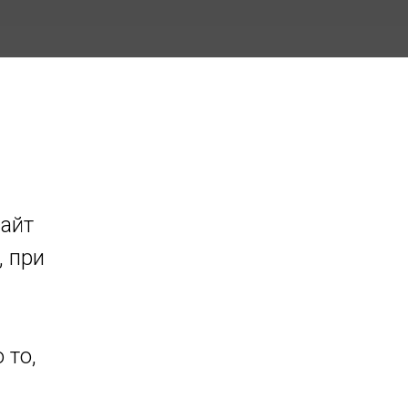
сайт
, при
 то,